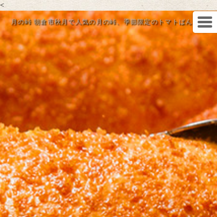
<
月の峠 朝倉市秋月で人気の月の峠、季節限定のトマトぱん。